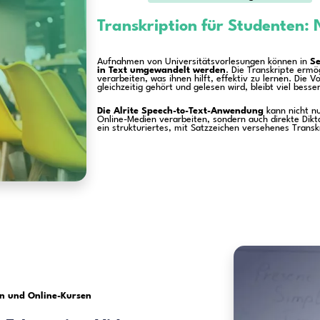
tion für Studenten:
Untertit
achen und diktieren
Übersetzung v
Vid
 Bildungswesen:
Transkri
iche, untertitelte
Lehrmaterial,