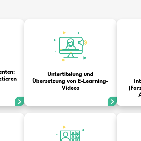
 hat mir die Transkription der soziologischen Tiefeninte
ch musste auch keine Hilfe von Dritten in Anspruch ne
mit der Fors
Beáta 
Eötvös Lorán