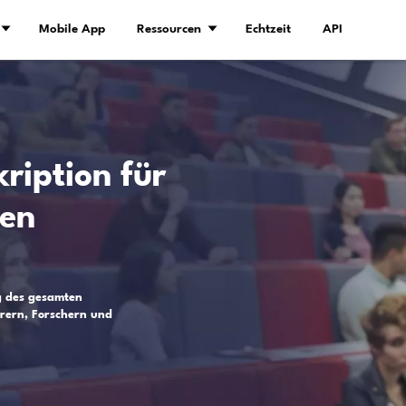
Preisgestaltung
Mobile App
Ressourcen
Transkription für
 Dozenten
m zur Unterstützung des gesamten