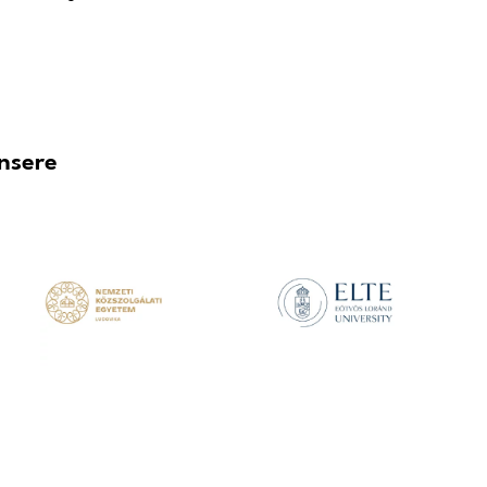
te Alrite Speech-to-Text-App unterstützt Studenten eff
t wesentlich zur Barrierefreiheit in Bildungseinrichtu
ech-to-Text zu einem sehr effektiven Werkzeug für die Bi
matisch Videovorlesungen, Audioaufnahmen und Online-Vi
re und übersetzbare Text- und Videountertitel und hilft L
orlesungsleitfäden und Studenten bei der Erstellung von E-