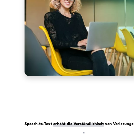
Transkrip
Notizen m
KI im
Zugängl