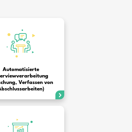
rviews für meine Dissertation sehr erleichtert. Es ist n
hmen, so dass die Software eine Reihe von ethischen F
chung löste.
Kovács
d Universität