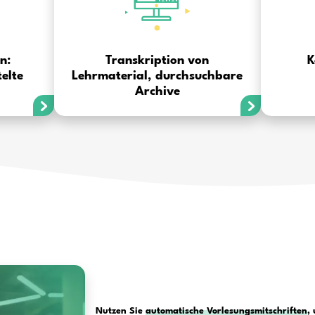
ie können wir KI und Spra
einse