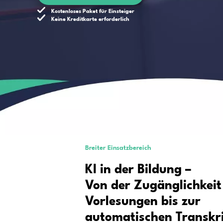
Bildungsspektrums, das die Bedürfnisse 
Bildungseinrichtungen erfüllt
Jetzt kostenlos einsteigen
Kostenloses Paket für Einsteiger
Keine Kreditkarte erforderlich