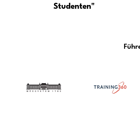
Breiter Einsatzbereich
KI in der Bild
Von der Zugän
Vorlesungen b
automatischen
Studenten"