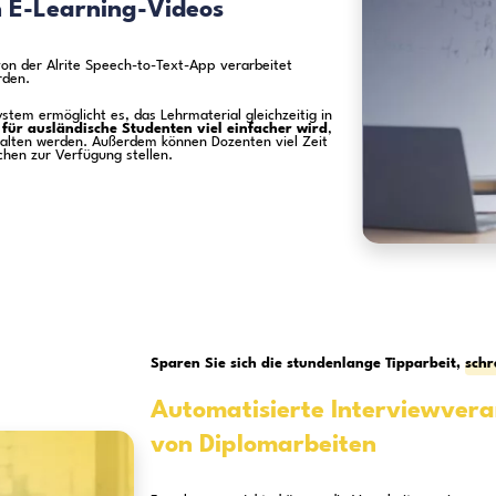
äsentationen
Arc
Nutzen Sie
au