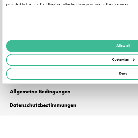
provided to them or that they’ve collected from your use of their services.
Der Inhalt der Seiten dieser Website dient nur der allgemeinen
Allow all
Information und Nutzung und kann jederzeit ohne
Vorankündigung geändert werden. Für weitere Informationen
Customize
setzen Sie sich bitte mit uns in Verbindung.
Deny
Nutzungsbedingungen
Allgemeine Bedingungen
Datenschutzbestimmungen