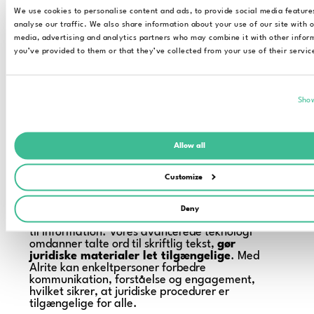
begivenheder, præsentationer og lyd- og
We use cookies to personalise content and ads, to provide social media feature
videomaterialer
via
live-undertekster.
analyse our traffic. We also share information about your use of our site with o
media, advertising and analytics partners who may combine it with other infor
Forestil dig at deltage i en begivenhed, hvor hver
you’ve provided to them or that they’ve collected from your use of their servic
deltager, uanset deres høreevner, kan deltage
aktivt og forstå diskussionerne. Med Alrites
realtidsundertekstfunktion kan foreninger skabe
et inkluderende miljø, hvor alle har lige adgang
Show
til information. Ved at levere præcise og
synkroniserede undertekster sikrer vi, at døve
personer kan forblive forbundet, bidrage med
deres perspektiver og have lige muligheder, når
Allow all
det kommer til juridisk viden.
Customize
Vi forstår vigtigheden af digital tilgængelighed i
dagens juridiske landskab. Ved at implementere
vores tale-til-tekst-løsning viser juridiske enheder
Deny
deres engagement for inklusion og lige adgang
til information. Vores avancerede teknologi
omdanner talte ord til skriftlig tekst,
gør
juridiske materialer let tilgængelige
. Med
Alrite kan enkeltpersoner forbedre
kommunikation, forståelse og engagement,
hvilket sikrer, at juridiske procedurer er
tilgængelige for alle.