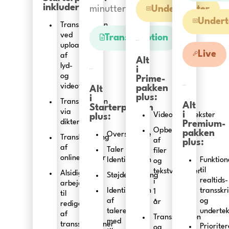
inkluderer:
minutter.
Undertekster
Undert
Transskription
ved
Transskription
upload
Live
af
Alt
lyd-
i
og
Prime-
videofiler
pakken
Alt
plus:
i
Transskription
Alt
Starterpakken
via
i
Videoundertekster
plus:
diktering
Premium-
Opbevaring
pakken
Oversættelse
Transkribering
af
plus:
af
Taler
filer
onlinevideoer
Identifikation
Funktion
og
til
tekstversioner
Alsidig
Støjdetektering
realtids-
i
arbejdsplads
Identifikation
transskr
1
til
af
og
år
redigering
talere
undertek
af
Transskription
med
transskriptioner
Prioriter
og