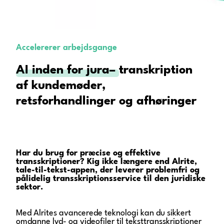
Accelererer arbejdsgange
AI inden for jura–
transkription
af
kundemøder,
retsforhandlinger og afhøringer
Har du brug for præcise og effektive
transskriptioner? Kig ikke længere end Alrite,
tale-til-tekst-appen, der leverer problemfri og
pålidelig transskriptionsservice til den juridiske
sektor.
Med Alrites avancerede teknologi kan du sikkert
omdanne lyd- og videofiler til teksttransskriptioner