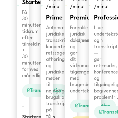
Starter
/minut
/minut
/minut
Få
Prime
Premium
Professi
30
minutters
Automatiske
Forenkle
Live-
tidsrum
juridiske
juridisk
undertekst
efter
transskriptionstjenester:
dokumentation
og
tilmelding
konverter
og
transskript
+
retssager,
gør
—
30
afhøringer
dit
gør
minutter
og
videomateriale
retsmøder,
fornyes
juridiske
tilgængeligt
konference
månedligt.
møder
med
og
til
brugerdefinerede
tilgængeli
Transskription
nøjagtige,
undertekster.
begivenhe
brugsklare
problemfri
transkriptioner
Transskription
på
Transs
få
Starterpakken