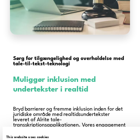
Sørg for tilgængelighed og overholdelse
med
tale-til-tekst-teknologi
Muliggør inklusion med
undertekster i realtid
Bryd barrierer og fremme inklusion inden for det
juridiske område med realtidsundertekster
leveret af Alrite tale-
transskriptionsapplikationen. Vores engagement
i tilgængelighed sikrer, at
personer med
hørenedsættelse kan deltage fuldt ud
i
This website uses cookies