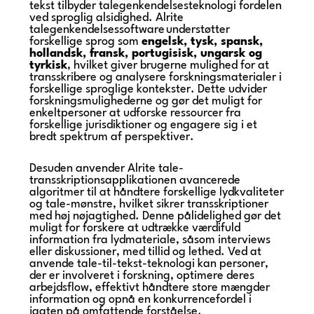
tekst tilbyder talegenkendelsesteknologi fordelen
ved sproglig alsidighed. Alrite
talegenkendelsessoftware understøtter
forskellige sprog som
engelsk, tysk, spansk,
hollandsk, fransk, portugisisk, ungarsk og
tyrkisk
, hvilket giver brugerne mulighed for at
transskribere og analysere forskningsmaterialer i
forskellige sproglige kontekster. Dette udvider
forskningsmulighederne og gør det muligt for
enkeltpersoner at udforske ressourcer fra
forskellige jurisdiktioner og engagere sig i et
bredt spektrum af perspektiver.
Desuden anvender Alrite tale-
transskriptionsapplikationen avancerede
algoritmer til at håndtere forskellige lydkvaliteter
og tale-mønstre, hvilket sikrer transskriptioner
med høj nøjagtighed. Denne pålidelighed gør det
muligt for forskere at udtrække værdifuld
information fra lydmateriale, såsom interviews
eller diskussioner, med tillid og lethed. Ved at
anvende tale-til-tekst-teknologi kan personer,
der er involveret i forskning, optimere deres
arbejdsflow, effektivt håndtere store mængder
information og opnå en konkurrencefordel i
jagten på omfattende forståelse.