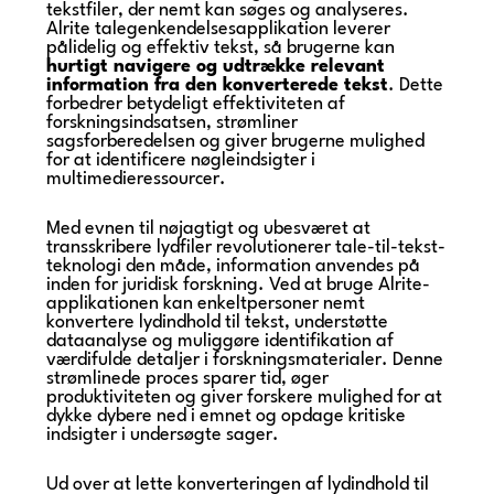
tekstfiler, der nemt kan søges og analyseres.
Alrite talegenkendelsesapplikation leverer
pålidelig og effektiv tekst, så brugerne kan
hurtigt navigere og udtrække relevant
information fra den konverterede tekst
. Dette
forbedrer betydeligt effektiviteten af
forskningsindsatsen, strømliner
sagsforberedelsen og giver brugerne mulighed
for at identificere nøgleindsigter i
multimedieressourcer.
Med evnen til nøjagtigt og ubesværet at
transskribere lydfiler revolutionerer tale-til-tekst-
teknologi den måde, information anvendes på
inden for juridisk forskning. Ved at bruge Alrite-
applikationen kan enkeltpersoner nemt
konvertere lydindhold til tekst, understøtte
dataanalyse og muliggøre identifikation af
værdifulde detaljer i forskningsmaterialer. Denne
strømlinede proces sparer tid, øger
produktiviteten og giver forskere mulighed for at
dykke dybere ned i emnet og opdage kritiske
indsigter i undersøgte sager.
Ud over at lette konverteringen af lydindhold til