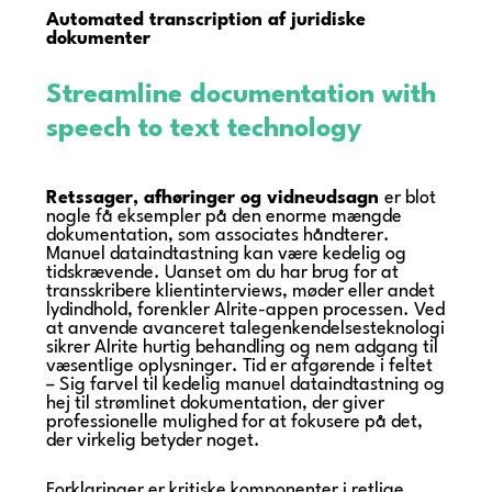
Automated transcription
af juridiske
dokumenter
Streamline documentation with
speech to text technology
Retssager, afhøringer og vidneudsagn
er blot
nogle få eksempler på den enorme mængde
dokumentation, som associates håndterer.
Manuel dataindtastning kan være kedelig og
tidskrævende. Uanset om du har brug for at
transskribere klientinterviews, møder eller andet
lydindhold, forenkler Alrite-appen processen. Ved
at anvende avanceret talegenkendelsesteknologi
sikrer Alrite hurtig behandling og nem adgang til
væsentlige oplysninger. Tid er afgørende i feltet
– Sig farvel til kedelig manuel dataindtastning og
hej til strømlinet dokumentation, der giver
professionelle mulighed for at fokusere på det,
der virkelig betyder noget.
Forklaringer er kritiske komponenter i retlige