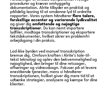
procedurer og kræver omhyggelig
dokumentation. Alrite tilbyder en praktisk og
pålidelig løsning til at omdanne lyd til ordrette
rapporter. Vores system håndterer
flere talere,
forskellige accenter og varierende lydkvalitet
og giver dig
omfattende og nøjagtige
transskriptioner
. Du kan nemt importere
lydfiler, modtage transskriptioner og eksportere
tekstdokumenter, hvilket sikrer en problemfri
arbejdsgang i din praksis.
Lad ikke byrden ved manuel transskription
bremse dig. Omfavn kraften i Alrite’s tale-til-
tekst teknologi og oplev den bekvemmelighed og
nøjagtighed, den bringer til dine retssager,
afhøringer og vidneudsagn. Fokuser på at levere
enestående tjenester, mens vi håndterer
transskriptionen, hvilket giver dig mere tid til at
udtænke strategier, analysere og kæmpe for dine
klienter.