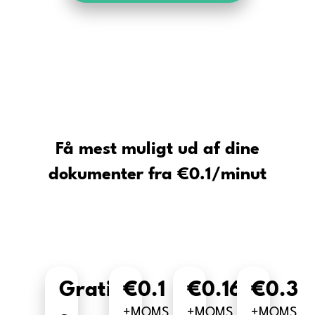
Få mest muligt ud af dine
dokumenter fra €0.1/minut
Gratis
€0.1
€0.16
€0.3
+MOMS
+MOMS
+MOMS