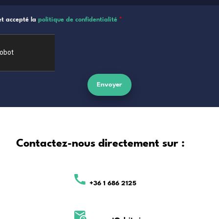
Nom
E-mail
Message
J’ai lu, compris et accepté la
politique de confidential