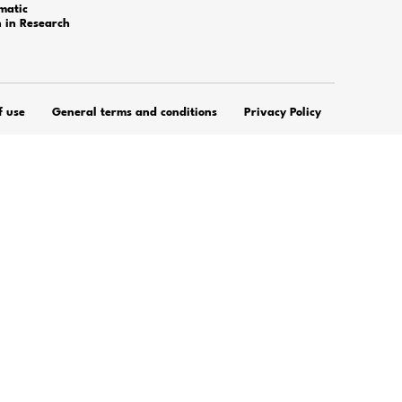
rt@alrite.io
DOMAINE D'APPLICATIO
 ?
Reconnaissance vocale pour
particuliers
Éducation
ile