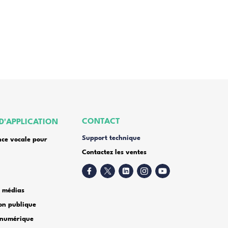
oyer
rectement sur :
686 2125