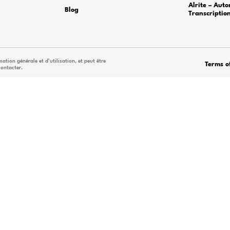
suppo
APERÇU
Pourquoi Alrite
Régens se concentre sur la fourniture
Demo
nte. Nous soutenons nos clients dans la
Application Mob
 à des services uniques, tels que