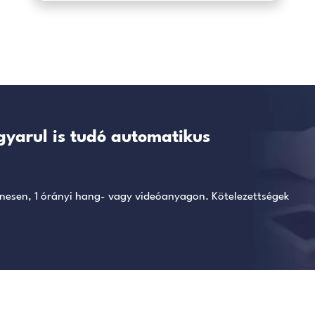
rt nem csak rendkívül egyszerű használni felhasználóbarát
iOS
esz
ikus
Egyszerű szerkeszt
fordítás, megosztá
ájának
Minden fájl külön adatla
hetőséget
Fájlok menüben utólagosa
re az
adatlapon elérhető az e
lgozás után
videófájl, az automatiku