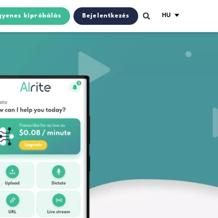
Real-time
API
Ingyenes kipróbál