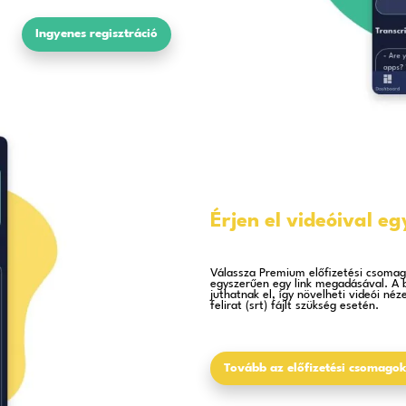
zédfelismerő alkalmazást iOS-en, Androidon vag
hez. Ha pedig egyéni felhasználóként szeretné h
csomag