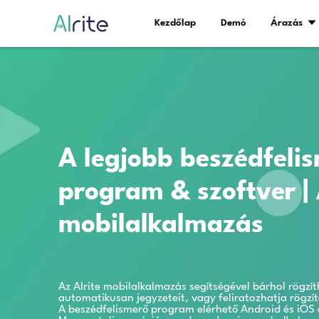
Kezdőlap
De
A legjobb besz
program & szoft
mobilalkalmaz