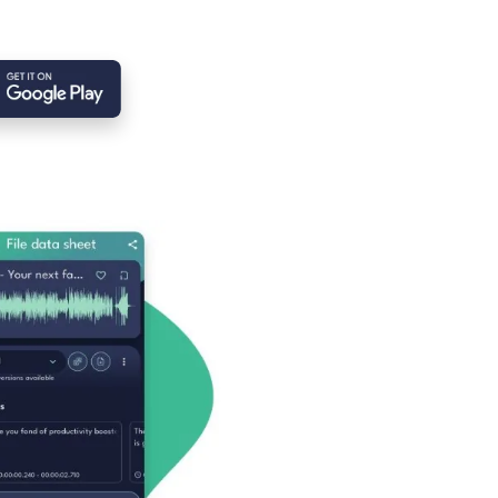
deóanyagon. Kötelezettségek
eheti mindennapjait még
gépelés nélkül!