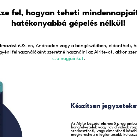
ratozhatja
felirat. A leiratok - az 
uk próbálni
mellett – szerkeszthetők
nélkül
a
oszthatók.
s modul
gjobb magyarul is tudó auto