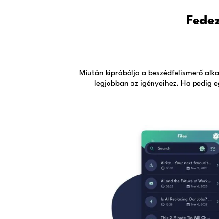
pillanatok alatt feliratozhatja, vagy lei
felvételeit. A beszédfelismerést ki tudj
regisztráció és más kötelezettségek 
weboldalunkon található online diktálá
segítségével
.
Legyünk szemtanúi a le