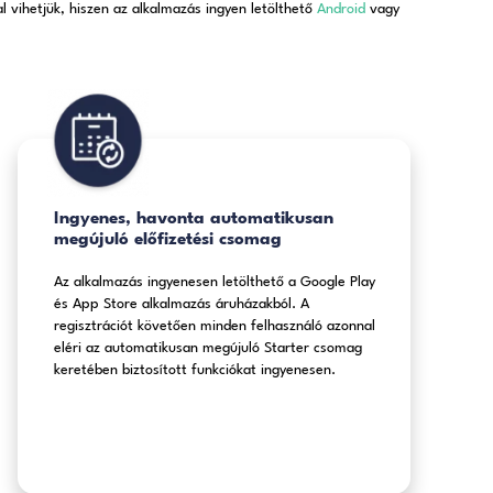
funkcionalitásához bárhol,