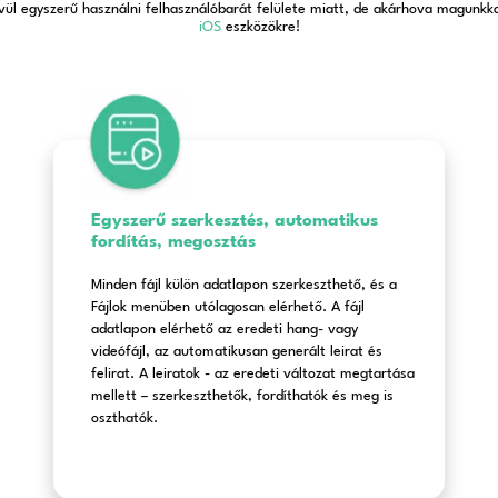
ozzá az Alrite széleskörű 