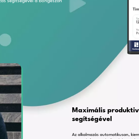
el bárhol rögzítheti és szöveggé alakíthatja
atozhatja rögzített videóit magyar nyelven is.
 Android és iOS eszközökön, de Windows és
 is a webalkalmazás segítségével a böngészőn