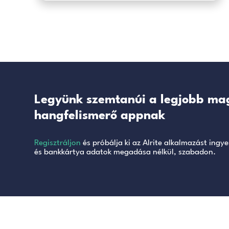
A magyarul is tudó beszédfelismerő szoftve
Hang- és videófájlok automat
leiratozása és feliratozása
A mobiltelefon mikrofonjának és kamer
használatával az Alrite© alkalmazás le
biztosít audio- és videófájlok rögzítésé
alkalmazáson belül, így egy gyors feldo