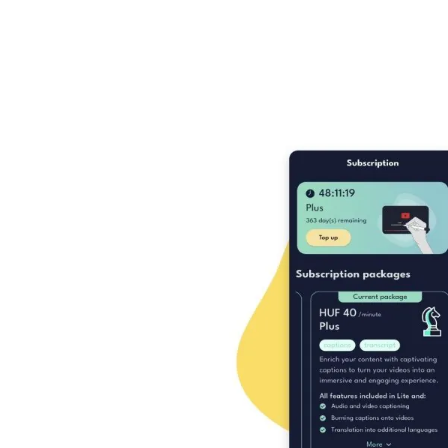
Miután kipróbálja a bes
legjobban az igényei