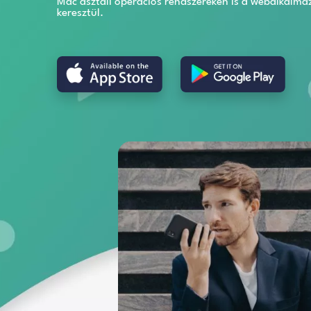
Az Alrite mobilalkalmazás segítségév
automatikusan jegyzeteit, vagy felir
A beszédfelismerő program elérhető
Mac asztali operációs rendszereken
keresztül.