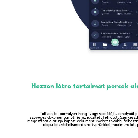
hangfelismerő appnak
Regisztráljon
és próbálja ki az Alrite
és bankkártya adatok megadása nélkü