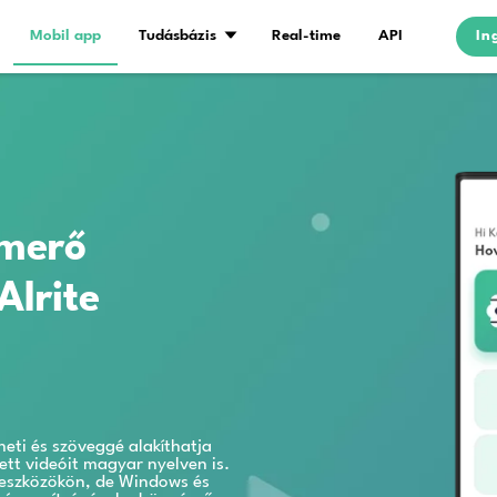
mó
Árazás
Mobil app
Tudásbázis
édfelismerő
ver | Alrite
ás