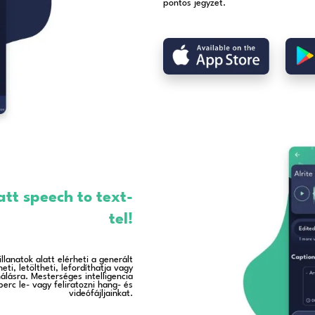
 alkalmazást ingyenesen, 1 órányi hang- vagy vi
l, szabadon.
Fedezze fel, hogyan t
hatékonyabbá 