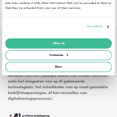
who may combine it with other information that you’ve provided to them or
that they’ve collected from your use of their services.
Show details
Allow all
Door
Customize
Als innovatief technologiebedrijf richt Régens zich op
het leveren van kunstmatige intelligentie en de beste
Deny
oplossingen. We ondersteunen onze klanten bij het
bereiken van hun zakelijke doelen met unieke diensten,
zoals het integreren van op AI gebaseerde
technologieën, het ontwikkelen van op maat gemaakte
bedrijfstoepassingen, of het versnellen van
digitaliseringsprocessen.