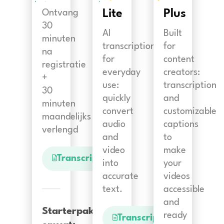
Lite
Plus
Ontvang
30
AI
Built
minuten
transcription
for
na
for
content
registratie
everyday
creators:
+
use:
transcription
30
quickly
and
minuten
convert
customizable
maandelijks
audio
captions
verlengd
and
to
video
make
Transcriptie
into
your
accurate
videos
text.
accessible
and
Starterpakket
ready
Transcriptie