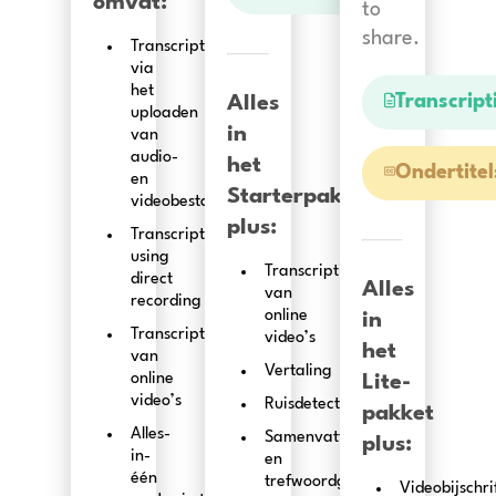
omvat:
to
share.
Transcriptie
via
het
Transcript
Alles
uploaden
in
van
audio-
het
Ondertitel
en
Starterpakket
videobestanden
plus:
Transcription
using
Transcriptie
direct
Alles
van
recording
online
in
Transcriptie
video’s
het
van
Vertaling
online
Lite-
video’s
Ruisdetectie
pakket
Alles-
Samenvatting
plus:
in-
en
één
trefwoordgeneratie
Videobijschri