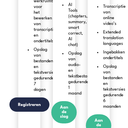
werkruimte
AI
Transcriptie
voor
Tools
van
het
(chapters,
online
bewerken
summary,
video’s
van
smart
transcripties
Extended
correct,
en
translation
AI
ondertitels
languages
chat)
Opslag
Ingebakken
Opslag
van
ondertitels
van
bestanden
audio-
Opslag
en
en
van
tekstversies
tekstbestanden
bestanden
gedurende
gedurende
en
7
1
tekstversies
dagen
maand
gedurende
6
Registreren
maanden
Aan
de
slag
Aan
de