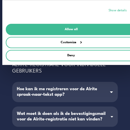
Show details
Veelgestelde vragen
Allow all
Customize
Deny
ALRITE-REGISTRATIE VOOR INDIVIDUELE
GEBRUIKERS
Hoe kan ik me registreren voor de Alrite
spraak‑naar‑tekst app?
Wat moet ik doen als ik de bevestigingsmail
voor de Alrite-registratie niet kan vinden?